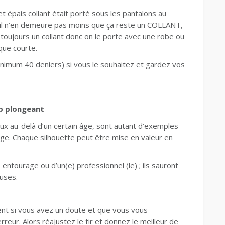
t épais collant était porté sous les pantalons au
 il n’en demeure pas moins que ça reste un COLLANT,
 toujours un collant donc on le porte avec une robe ou
que courte.
minimum 40 deniers) si vous le souhaitez et gardez vos
op plongeant
eux au-delà d’un certain âge, sont autant d’exemples
e. Chaque silhouette peut être mise en valeur en
entourage ou d’un(e) professionnel (le) ; ils sauront
euses.
vent si vous avez un doute et que vous vous
reur. Alors réajustez le tir et donnez le meilleur de