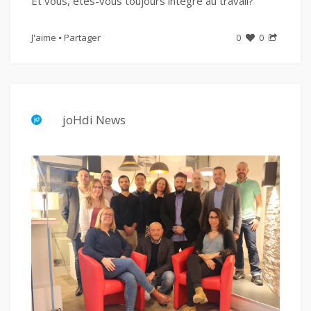
Et vous, êtes-vous toujours intègre au travail?
J'aime
Partager
0
0
joHdi News