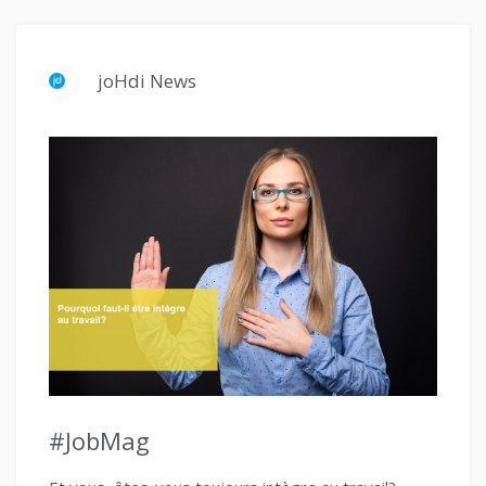
joHdi News
#JobMag