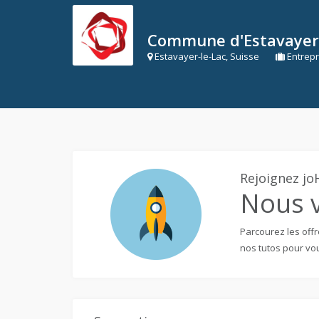
Commune d'Estavayer
Estavayer-le-Lac, Suisse
Entrepr
Rejoignez jo
Nous v
Parcourez les offr
nos tutos pour vou