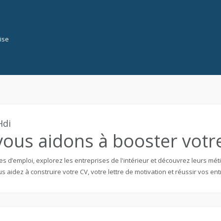
ise
Hdi
ous aidons à booster votre 
es d’emploi, explorez les entreprises de l'intérieur et découvrez leurs mé
s aidez à construire votre CV, votre lettre de motivation et réussir vos ent